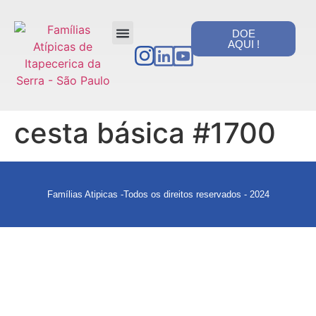
DOE
AQUI !
PORTAL DA TRANSPARÊNCIA
cesta básica #1700
Famílias Atipicas -Todos os direitos reservados - 2024