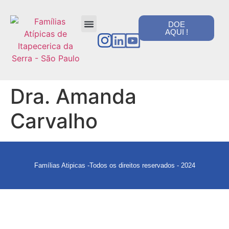
DOE
AQUI !
PORTAL DA TRANSPARÊNCIA
Dra. Amanda
Carvalho
Famílias Atipicas -Todos os direitos reservados - 2024