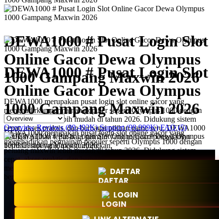
DEWA1000 # Pusat Login Slot
Online Gacor Dewa Olympus
DEWA1000 # Pusat Login Slot
1000 Gampang Maxwin 2026
Online Gacor Dewa Olympus
DEWA1000 merupakan pusat login slot online gacor yang
1000 Gampang Maxwin 2026
menghadirkan permainan populer seperti Olympus 1000 dengan
peluang maxwin lebih mudah di tahun 2026. Didukung sistem
Overview
Reviews (99.492K)
Support (99.999K)
FAQ (5)
cepat, akses praktis, dan berbagai pilihan game seru, DEWA1000
DEWA1000 merupakan pusat login slot online gacor yang
menjadi pilihan tepat bagi pemain yang mencari pengalaman
menghadirkan permainan populer seperti Olympus 1000 dengan
bermain slot yang menguntungkan.
peluang maxwin lebih mudah di tahun 2026. Didukung sistem
cepat, akses praktis, dan berbagai pilihan game seru, DEWA1000
menjadi pilihan tepat bagi pemain yang mencari pengalaman
DAFTAR
bermain slot yang menguntungkan.
LOGIN