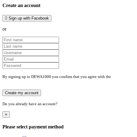
Create an account
Sign up with Facebook
or
Sign up with Email
By signing up to DEWA1000 you confirm that you agree with the
member
terms and conditions
Create my account
Do you already have an account?
Log in
×
Please select payment method