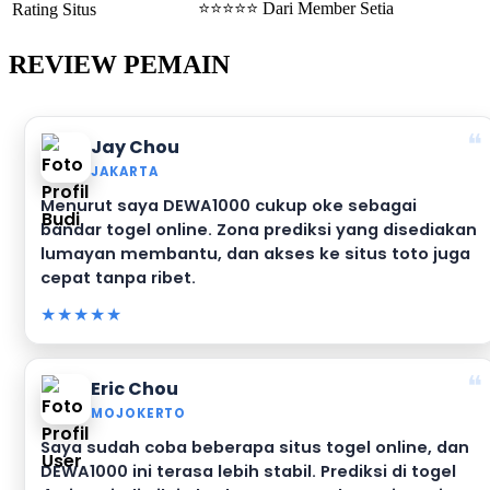
⭐️⭐️⭐️️⭐️⭐️ Dari Member Setia
Rating Situs
REVIEW PEMAIN
❝
Jay Chou
JAKARTA
Menurut saya DEWA1000 cukup oke sebagai
bandar togel online. Zona prediksi yang disediakan
lumayan membantu, dan akses ke situs toto juga
cepat tanpa ribet.
★★★★★
❝
Eric Chou
MOJOKERTO
Saya sudah coba beberapa situs togel online, dan
DEWA1000 ini terasa lebih stabil. Prediksi di togel