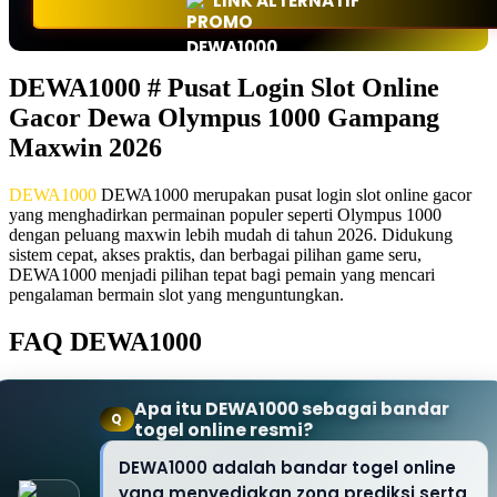
LINK ALTERNATIF
DEWA1000 # Pusat Login Slot Online
Gacor Dewa Olympus 1000 Gampang
Maxwin 2026
DEWA1000
DEWA1000 merupakan pusat login slot online gacor
yang menghadirkan permainan populer seperti Olympus 1000
dengan peluang maxwin lebih mudah di tahun 2026. Didukung
sistem cepat, akses praktis, dan berbagai pilihan game seru,
DEWA1000 menjadi pilihan tepat bagi pemain yang mencari
pengalaman bermain slot yang menguntungkan.
FAQ DEWA1000
Apa itu DEWA1000 sebagai bandar
Q
togel online resmi?
DEWA1000 adalah bandar togel online
yang menyediakan zona prediksi serta