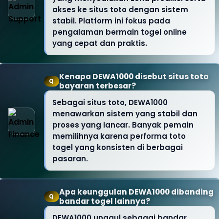
akses ke situs toto dengan sistem
stabil. Platform ini fokus pada
pengalaman bermain togel online
yang cepat dan praktis.
Kenapa DEWA1000 disebut situs toto
Q
bayaran terbesar?
Sebagai situs toto, DEWA1000
menawarkan sistem yang stabil dan
proses yang lancar. Banyak pemain
memilihnya karena performa toto
togel yang konsisten di berbagai
pasaran.
Apa keunggulan DEWA1000 dibanding
Q
bandar togel lainnya?
DEWA1000 unggul sebagai bandar