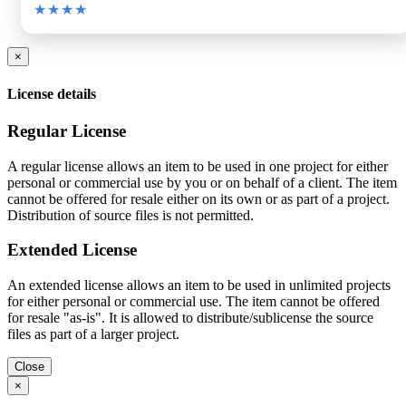
★★★★
×
License details
Regular License
A regular license allows an item to be used in one project for either
personal or commercial use by you or on behalf of a client. The item
cannot be offered for resale either on its own or as part of a project.
Distribution of source files is not permitted.
Extended License
An extended license allows an item to be used in unlimited projects
for either personal or commercial use. The item cannot be offered
for resale "as-is". It is allowed to distribute/sublicense the source
files as part of a larger project.
Close
×